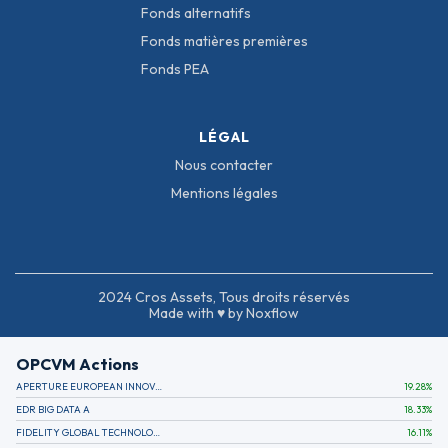
Fonds alternatifs
Fonds matières premières
Fonds PEA
LÉGAL
Nous contacter
Mentions légales
2024 Cros Assets, Tous droits réservés
Made with ♥ by Noxflow
OPCVM Actions
APERTURE EUROPEAN INNOVATION
19.28
%
EDR BIG DATA A
18.33
%
FIDELITY GLOBAL TECHNOLOGY FUND A EUR
16.11
%