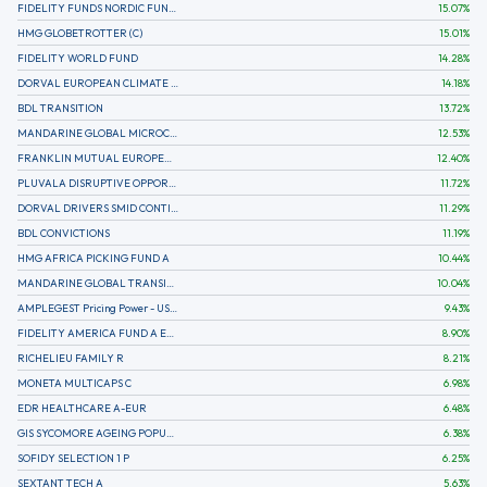
FIDELITY FUNDS NORDIC FUND A
15.07
%
HMG GLOBETROTTER (C)
15.01
%
FIDELITY WORLD FUND
14.28
%
DORVAL EUROPEAN CLIMATE INITIATIVE R (C)
14.18
%
BDL TRANSITION
13.72
%
MANDARINE GLOBAL MICROCAP
12.53
%
FRANKLIN MUTUAL EUROPEAN FUND A EUR (C)
12.40
%
PLUVALA DISRUPTIVE OPPORTUNITIES
11.72
%
DORVAL DRIVERS SMID CONTINENTAL EUROPE
11.29
%
BDL CONVICTIONS
11.19
%
HMG AFRICA PICKING FUND A
10.44
%
MANDARINE GLOBAL TRANSITION R
10.04
%
AMPLEGEST Pricing Power - US - AC
9.43
%
FIDELITY AMERICA FUND A EUR (C)
8.90
%
RICHELIEU FAMILY R
8.21
%
MONETA MULTICAPS C
6.98
%
EDR HEALTHCARE A-EUR
6.48
%
GIS SYCOMORE AGEING POPULATION
6.38
%
SOFIDY SELECTION 1 P
6.25
%
SEXTANT TECH A
5.63
%