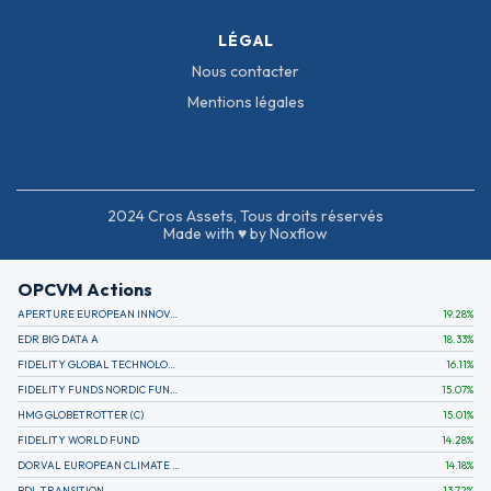
LÉGAL
Nous contacter
Mentions légales
2024 Cros Assets, Tous droits réservés
Made with ♥ by Noxflow
OPCVM Actions
APERTURE EUROPEAN INNOVATION
19.28
%
EDR BIG DATA A
18.33
%
FIDELITY GLOBAL TECHNOLOGY FUND A EUR
16.11
%
FIDELITY FUNDS NORDIC FUND A
15.07
%
HMG GLOBETROTTER (C)
15.01
%
FIDELITY WORLD FUND
14.28
%
DORVAL EUROPEAN CLIMATE INITIATIVE R (C)
14.18
%
BDL TRANSITION
13.72
%