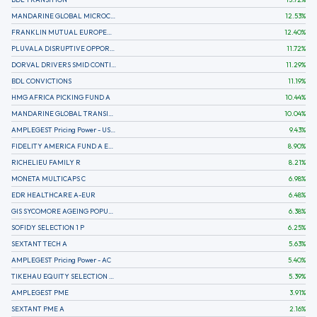
MANDARINE GLOBAL MICROCAP
12.53
%
FRANKLIN MUTUAL EUROPEAN FUND A EUR (C)
12.40
%
PLUVALA DISRUPTIVE OPPORTUNITIES
11.72
%
DORVAL DRIVERS SMID CONTINENTAL EUROPE
11.29
%
BDL CONVICTIONS
11.19
%
HMG AFRICA PICKING FUND A
10.44
%
MANDARINE GLOBAL TRANSITION R
10.04
%
AMPLEGEST Pricing Power - US - AC
9.43
%
FIDELITY AMERICA FUND A EUR (C)
8.90
%
RICHELIEU FAMILY R
8.21
%
MONETA MULTICAPS C
6.98
%
EDR HEALTHCARE A-EUR
6.48
%
GIS SYCOMORE AGEING POPULATION
6.38
%
SOFIDY SELECTION 1 P
6.25
%
SEXTANT TECH A
5.63
%
AMPLEGEST Pricing Power - AC
5.40
%
TIKEHAU EQUITY SELECTION R-Acc-EUR
5.39
%
AMPLEGEST PME
3.91
%
SEXTANT PME A
2.16
%