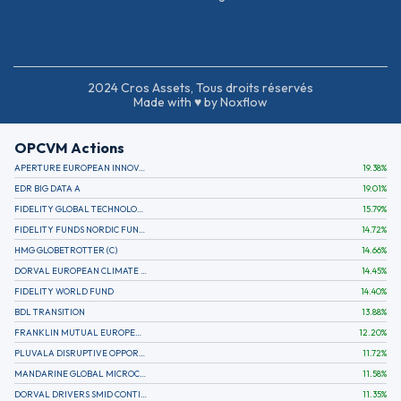
2024 Cros Assets, Tous droits réservés
Made with ♥ by Noxflow
OPCVM Actions
APERTURE EUROPEAN INNOVATION
19.38
%
EDR BIG DATA A
19.01
%
FIDELITY GLOBAL TECHNOLOGY FUND A EUR
15.79
%
FIDELITY FUNDS NORDIC FUND A
14.72
%
HMG GLOBETROTTER (C)
14.66
%
DORVAL EUROPEAN CLIMATE INITIATIVE R (C)
14.45
%
FIDELITY WORLD FUND
14.40
%
BDL TRANSITION
13.88
%
FRANKLIN MUTUAL EUROPEAN FUND A EUR (C)
12.20
%
PLUVALA DISRUPTIVE OPPORTUNITIES
11.72
%
MANDARINE GLOBAL MICROCAP
11.58
%
DORVAL DRIVERS SMID CONTINENTAL EUROPE
11.35
%