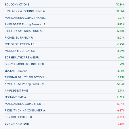
BDL CONVICTIONS
10.84
%
HMG AFRICA PICKING FUND A
10.58
%
MANDARINE GLOBAL TRANSITION R
9.97
%
AMPLEGEST Pricing Power - US - AC
9.92
%
FIDELITY AMERICA FUND A EUR (C)
8.50
%
RICHELIEU FAMILY R
8.21
%
SOFIDY SELECTION 1 P
6.95
%
MONETA MULTICAPS C
6.89
%
EDR HEALTHCARE A-EUR
6.19
%
GIS SYCOMORE AGEING POPULATION
5.79
%
SEXTANT TECH A
5.46
%
TIKEHAU EQUITY SELECTION R-Acc-EUR
5.43
%
AMPLEGEST Pricing Power - AC
5.03
%
AMPLEGEST PME
3.91
%
SEXTANT PME A
2.32
%
MANDARINE GLOBAL SPORT R
-0.44
%
FIDELITY CHINA CONSUMER A EUR (C)
-4.87
%
EDR GOLDSPHERE B
-4.91
%
EDR CHINA A-EUR
-7.35
%