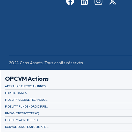
2024 Cros Assets, Tous droits réservés
OPCVM Actions
APERTURE EUROPEAN INNOVATION
EDR BIG DATA A
FIDELITY GLOBAL TECHNOLOGY FUND A EUR
FIDELITY FUNDS NORDIC FUND A
HMG GLOBETROTTER (C)
FIDELITY WORLD FUND
DORVAL EUROPEAN CLIMATE INITIATIVE R (C)