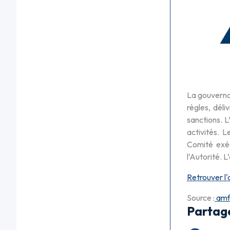
La gouvernan
règles, dél
sanctions. L
activités. L
Comité exéc
l’Autorité. 
Retrouver l'
Source :
amf
Partag