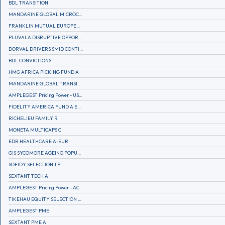
BDL TRANSITION
MANDARINE GLOBAL MICROCAP
FRANKLIN MUTUAL EUROPEAN FUND A EUR (C)
PLUVALA DISRUPTIVE OPPORTUNITIES
DORVAL DRIVERS SMID CONTINENTAL EUROPE
BDL CONVICTIONS
HMG AFRICA PICKING FUND A
MANDARINE GLOBAL TRANSITION R
AMPLEGEST Pricing Power - US - AC
FIDELITY AMERICA FUND A EUR (C)
RICHELIEU FAMILY R
MONETA MULTICAPS C
EDR HEALTHCARE A-EUR
GIS SYCOMORE AGEING POPULATION
SOFIDY SELECTION 1 P
SEXTANT TECH A
AMPLEGEST Pricing Power - AC
TIKEHAU EQUITY SELECTION R-Acc-EUR
AMPLEGEST PME
SEXTANT PME A