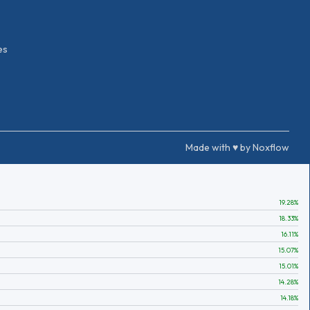
es
Made with ♥ by Noxflow
19.28
%
18.33
%
16.11
%
15.07
%
15.01
%
14.28
%
14.18
%