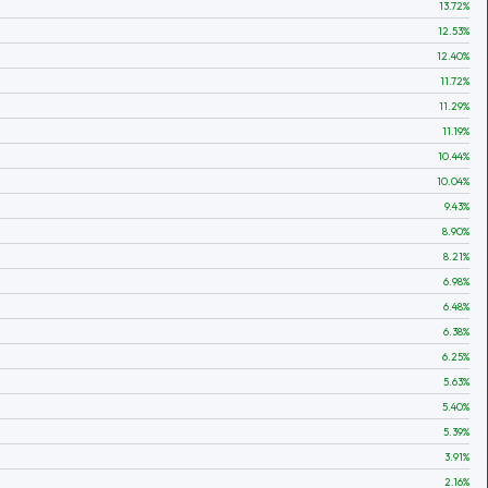
13.72
%
12.53
%
12.40
%
11.72
%
11.29
%
11.19
%
10.44
%
10.04
%
9.43
%
8.90
%
8.21
%
6.98
%
6.48
%
6.38
%
6.25
%
5.63
%
5.40
%
5.39
%
3.91
%
2.16
%