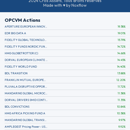
2024 Cros Assets, Tous droits réservés
Made with ♥ by Noxflow
OPCVM Actions
APERTURE EUROPEAN INNOVATION
19.38
%
EDR BIG DATA A
19.01
%
FIDELITY GLOBAL TECHNOLOGY FUND A EUR
15.79
%
FIDELITY FUNDS NORDIC FUND A
14.72
%
HMG GLOBETROTTER (C)
14.66
%
DORVAL EUROPEAN CLIMATE INITIATIVE R (C)
14.45
%
FIDELITY WORLD FUND
14.40
%
BDL TRANSITION
13.88
%
FRANKLIN MUTUAL EUROPEAN FUND A EUR (C)
12.20
%
PLUVALA DISRUPTIVE OPPORTUNITIES
11.72
%
MANDARINE GLOBAL MICROCAP
11.58
%
DORVAL DRIVERS SMID CONTINENTAL EUROPE
11.35
%
BDL CONVICTIONS
10.84
%
HMG AFRICA PICKING FUND A
10.58
%
MANDARINE GLOBAL TRANSITION R
9.97
%
AMPLEGEST Pricing Power - US - AC
9.92
%