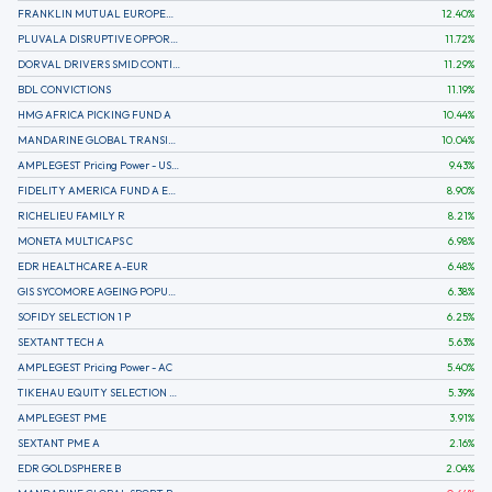
FRANKLIN MUTUAL EUROPEAN FUND A EUR (C)
12.40
%
PLUVALA DISRUPTIVE OPPORTUNITIES
11.72
%
DORVAL DRIVERS SMID CONTINENTAL EUROPE
11.29
%
BDL CONVICTIONS
11.19
%
HMG AFRICA PICKING FUND A
10.44
%
MANDARINE GLOBAL TRANSITION R
10.04
%
AMPLEGEST Pricing Power - US - AC
9.43
%
FIDELITY AMERICA FUND A EUR (C)
8.90
%
RICHELIEU FAMILY R
8.21
%
MONETA MULTICAPS C
6.98
%
EDR HEALTHCARE A-EUR
6.48
%
GIS SYCOMORE AGEING POPULATION
6.38
%
SOFIDY SELECTION 1 P
6.25
%
SEXTANT TECH A
5.63
%
AMPLEGEST Pricing Power - AC
5.40
%
TIKEHAU EQUITY SELECTION R-Acc-EUR
5.39
%
AMPLEGEST PME
3.91
%
SEXTANT PME A
2.16
%
EDR GOLDSPHERE B
2.04
%