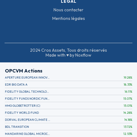
LÉGAL
Nous contacter
Mentions légales
2024 Cros Assets, Tous droits réservés
Made with ♥ by Noxflow
OPCVM Actions
APERTURE EUROPEAN INNOVATION
19.28
%
EDR BIG DATA A
18.33
%
FIDELITY GLOBAL TECHNOLOGY FUND A EUR
16.11
%
FIDELITY FUNDS NORDIC FUND A
15.07
%
HMG GLOBETROTTER (C)
15.01
%
FIDELITY WORLD FUND
14.28
%
DORVAL EUROPEAN CLIMATE INITIATIVE R (C)
14.18
%
BDL TRANSITION
13.72
%
MANDARINE GLOBAL MICROCAP
12.53
%