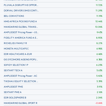
PLUVALA DISRUPTIVE OPPORTUNITIES
11.72
%
DORVAL DRIVERS SMID CONTINENTAL EUROPE
11.29
%
BDL CONVICTIONS
11.19
%
HMG AFRICA PICKING FUND A
10.44
%
MANDARINE GLOBAL TRANSITION R
10.04
%
AMPLEGEST Pricing Power - US - AC
9.43
%
FIDELITY AMERICA FUND A EUR (C)
8.90
%
RICHELIEU FAMILY R
8.21
%
MONETA MULTICAPS C
6.98
%
EDR HEALTHCARE A-EUR
6.48
%
GIS SYCOMORE AGEING POPULATION
6.38
%
SOFIDY SELECTION 1 P
6.25
%
SEXTANT TECH A
5.63
%
AMPLEGEST Pricing Power - AC
5.40
%
TIKEHAU EQUITY SELECTION R-Acc-EUR
5.39
%
AMPLEGEST PME
3.91
%
SEXTANT PME A
2.16
%
EDR GOLDSPHERE B
2.04
%
MANDARINE GLOBAL SPORT R
-0.64
%