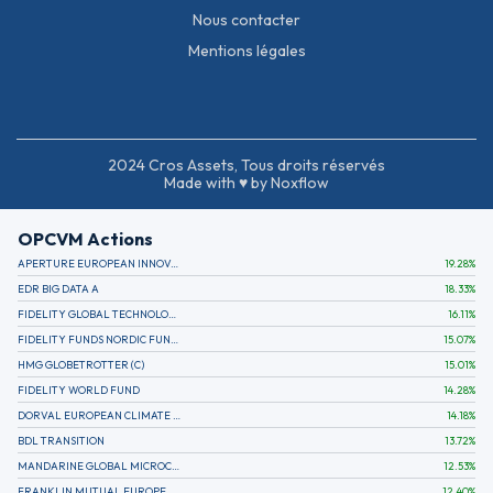
Nous contacter
Mentions légales
2024 Cros Assets, Tous droits réservés
Made with ♥ by Noxflow
OPCVM Actions
APERTURE EUROPEAN INNOVATION
19.28
%
EDR BIG DATA A
18.33
%
FIDELITY GLOBAL TECHNOLOGY FUND A EUR
16.11
%
FIDELITY FUNDS NORDIC FUND A
15.07
%
HMG GLOBETROTTER (C)
15.01
%
FIDELITY WORLD FUND
14.28
%
DORVAL EUROPEAN CLIMATE INITIATIVE R (C)
14.18
%
BDL TRANSITION
13.72
%
MANDARINE GLOBAL MICROCAP
12.53
%
FRANKLIN MUTUAL EUROPEAN FUND A EUR (C)
12.40
%